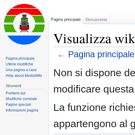
Pagina principale
Discussione
Visualizza wik
←
Pagina principale
Pagina principale
Ultime modifiche
Jump
Jump
Non si dispone de
Una pagina a caso
to
to
Help about MediaWiki
navigation
search
modificare questa
Strumenti
Puntano qui
Modifiche correlate
La funzione richies
Pagine speciali
Informazioni pagina
appartengono al 